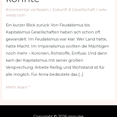
Kommentar verfassen
/
Zukunft & Gesellschaft
/
veki-
weiss.com
Ein kurzer Blick zurück: Von Feudalismus bis
Kapitalismus Gesellschaften haben sich schon oft
gewandelt. Im Feudalismus war klar: Wer Land hatte,
hatte Macht. Im Imperialismus wollten die Mächtigen
noch mehr – Kolonien, Rohstoffe, Einfluss. Und dann
kam der Kapitalismus mit seiner großen
Versprechung: Arbeite fleißig, und Wohlstand ist für
alle möglich. Für Anna bedeutete das […]
Kapitalismus
Mehr lesen "
am
Ende?
Wie
die
Copyright © 2026 impulse