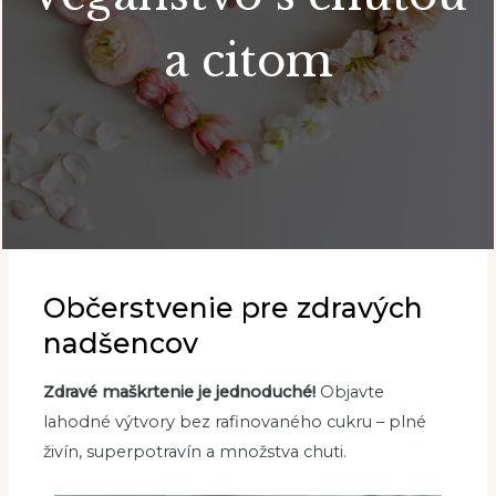
a citom
Občerstvenie pre zdravých
nadšencov
Zdravé maškrtenie je jednoduché!
Objavte
lahodné výtvory bez rafinovaného cukru – plné
živín, superpotravín a množstva chuti.